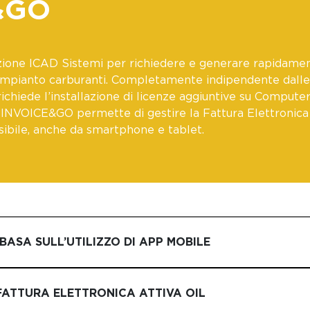
&GO
ione ICAD Sistemi per richiedere e generare rapidamen
 impianto carburanti. Completamente indipendente dalle
richiede l’installazione di licenze aggiuntive su Computer
. INVOICE&GO permette di gestire la Fattura Elettronic
ibile, anche da smartphone e tablet.
I BASA SULL’UTILIZZO DI APP MOBILE
FATTURA ELETTRONICA ATTIVA OIL