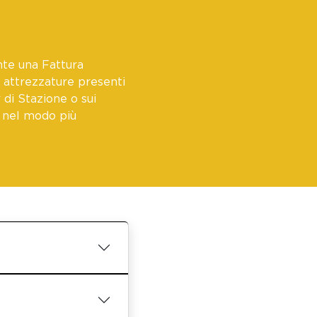
te una Fattura
 attrezzature presenti
 di Stazione o sui
a nel modo più