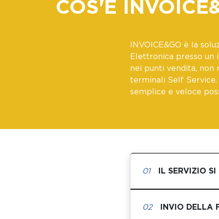
COS'È INVOICE
INVOICE&GO è la soluz
Elettronica presso un
nei punti vendita, non 
terminali Self Service
semplice e veloce poss
01
IL SERVIZIO S
02
INVIO DELLA 