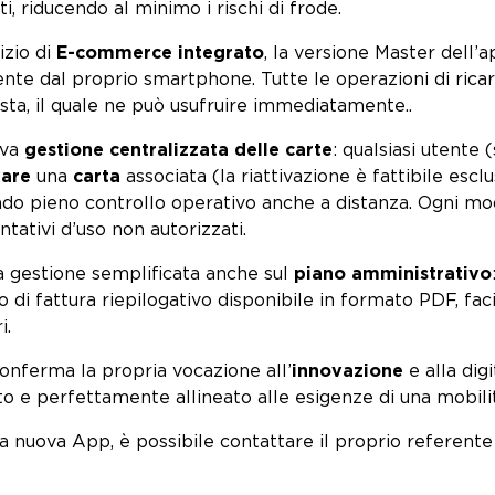
i, riducendo al minimo i rischi di frode.
izio di
E-commerce integrato
, la versione Master dell’a
te dal proprio smartphone. Tutte le operazioni di ricari
ista, il quale ne può usufruire immediatamente..
ova
gestione centralizzata delle carte
: qualsiasi utente
vare
una
carta
associata (la riattivazione è fattibile esc
ndo pieno controllo operativo anche a distanza. Ogni mod
ntativi d’uso non autorizzati.
a gestione semplificata anche sul
piano amministrativo
o di fattura riepilogativo disponibile in formato PDF, fac
i.
onferma la propria vocazione all’
innovazione
e alla dig
uto e perfettamente allineato alle esigenze di una mobil
a nuova App, è possibile contattare il proprio referente 