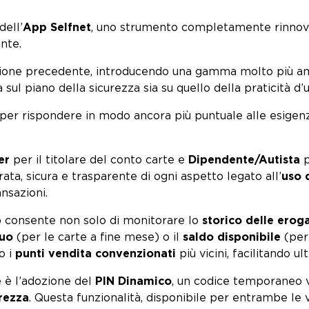
dell’
App Selfnet
, uno strumento completamente rinnovat
ante.
rsione precedente, introducendo una gamma molto più a
ul piano della sicurezza sia su quello della praticità d’u
er rispondere in modo ancora più puntuale alle esigenze
er
per il titolare del conto carte e
Dipendente/Autista
p
ta, sicura e trasparente di ogni aspetto legato all’
uso 
ansazioni.
p consente non solo di monitorare lo
storico delle erog
duo
(per le carte a fine mese) o il
saldo disponibile
(per 
o i
punti vendita convenzionati
più vicini, facilitando u
e è l’adozione del
PIN Dinamico
, un codice temporaneo v
rezza
. Questa funzionalità, disponibile per entrambe le v